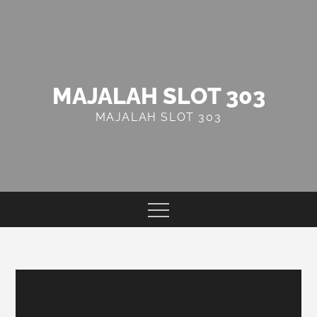
Skip
to
content
MAJALAH SLOT 303
MAJALAH SLOT 303