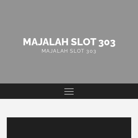
Skip
to
content
MAJALAH SLOT 303
MAJALAH SLOT 303