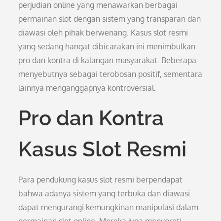
perjudian online yang menawarkan berbagai
permainan slot dengan sistem yang transparan dan
diawasi oleh pihak berwenang. Kasus slot resmi
yang sedang hangat dibicarakan ini menimbulkan
pro dan kontra di kalangan masyarakat. Beberapa
menyebutnya sebagai terobosan positif, sementara
lainnya menganggapnya kontroversial.
Pro dan Kontra
Kasus Slot Resmi
Para pendukung kasus slot resmi berpendapat
bahwa adanya sistem yang terbuka dan diawasi
dapat mengurangi kemungkinan manipulasi dalam