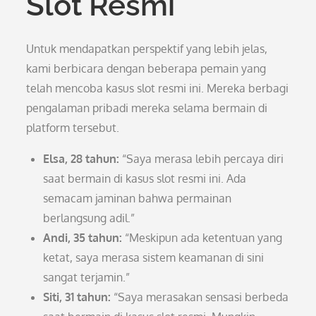
Slot Resmi
Untuk mendapatkan perspektif yang lebih jelas,
kami berbicara dengan beberapa pemain yang
telah mencoba kasus slot resmi ini. Mereka berbagi
pengalaman pribadi mereka selama bermain di
platform tersebut.
Elsa, 28 tahun:
“Saya merasa lebih percaya diri
saat bermain di kasus slot resmi ini. Ada
semacam jaminan bahwa permainan
berlangsung adil.”
Andi, 35 tahun:
“Meskipun ada ketentuan yang
ketat, saya merasa sistem keamanan di sini
sangat terjamin.”
Siti, 31 tahun:
“Saya merasakan sensasi berbeda