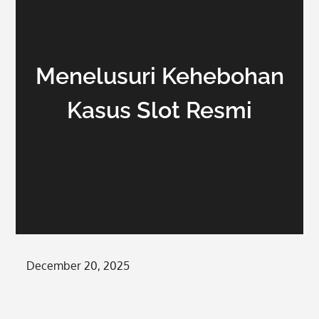
Menelusuri Kehebohan
Kasus Slot Resmi
Posted
December 20, 2025
on