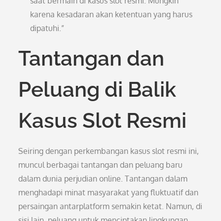
saat bermain di kasus slot resmi. Mungkin
karena kesadaran akan ketentuan yang harus
dipatuhi.”
Tantangan dan
Peluang di Balik
Kasus Slot Resmi
Seiring dengan perkembangan kasus slot resmi ini,
muncul berbagai tantangan dan peluang baru
dalam dunia perjudian online. Tantangan dalam
menghadapi minat masyarakat yang fluktuatif dan
persaingan antarplatform semakin ketat. Namun, di
sisi lain, peluang untuk menciptakan lingkungan