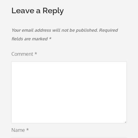
Leave a Reply
Your email address will not be published.
Required
fields are marked
*
Comment
*
Name
*