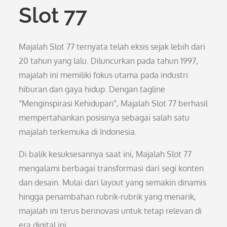
Slot 77
Majalah Slot 77 ternyata telah eksis sejak lebih dari
20 tahun yang lalu. Diluncurkan pada tahun 1997,
majalah ini memiliki fokus utama pada industri
hiburan dan gaya hidup. Dengan tagline
“Menginspirasi Kehidupan”, Majalah Slot 77 berhasil
mempertahankan posisinya sebagai salah satu
majalah terkemuka di Indonesia.
Di balik kesuksesannya saat ini, Majalah Slot 77
mengalami berbagai transformasi dari segi konten
dan desain. Mulai dari layout yang semakin dinamis
hingga penambahan rubrik-rubrik yang menarik,
majalah ini terus berinovasi untuk tetap relevan di
era digital ini.