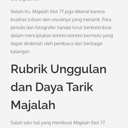
Selain itu, Majalah Slot 77 juga dikenal karena
kualitas tulisan dan visualnya yang menarik. Para
penulis dan fotografer handal turut berkontribusi
dalam menciptakan konten-konten bermutu yang
dapat dinikmati oleh pembaca dari berbagai
kalangan.
Rubrik Unggulan
dan Daya Tarik
Majalah
Salah satu hal yang membuat Majalah Slot 77