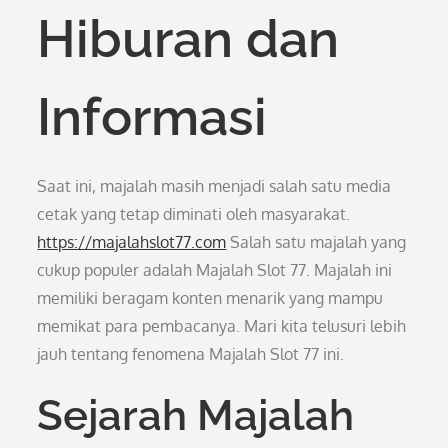
Hiburan dan
Informasi
Saat ini, majalah masih menjadi salah satu media
cetak yang tetap diminati oleh masyarakat.
https://majalahslot77.com
Salah satu majalah yang
cukup populer adalah Majalah Slot 77. Majalah ini
memiliki beragam konten menarik yang mampu
memikat para pembacanya. Mari kita telusuri lebih
jauh tentang fenomena Majalah Slot 77 ini.
Sejarah Majalah