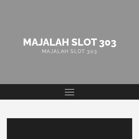
Skip
to
content
MAJALAH SLOT 303
MAJALAH SLOT 303