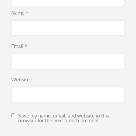
Name
*
Email
*
Website
Save my name, email, and website in this
browser for the next time I comment.