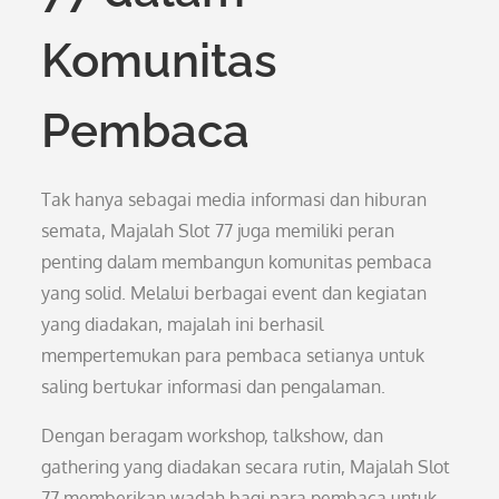
Komunitas
Pembaca
Tak hanya sebagai media informasi dan hiburan
semata, Majalah Slot 77 juga memiliki peran
penting dalam membangun komunitas pembaca
yang solid. Melalui berbagai event dan kegiatan
yang diadakan, majalah ini berhasil
mempertemukan para pembaca setianya untuk
saling bertukar informasi dan pengalaman.
Dengan beragam workshop, talkshow, dan
gathering yang diadakan secara rutin, Majalah Slot
77 memberikan wadah bagi para pembaca untuk