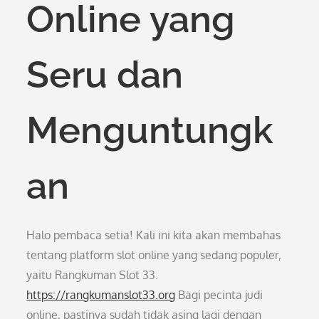
Online yang
Seru dan
Menguntungk
an
Halo pembaca setia! Kali ini kita akan membahas
tentang platform slot online yang sedang populer,
yaitu Rangkuman Slot 33.
https://rangkumanslot33.org
Bagi pecinta judi
online, pastinya sudah tidak asing lagi dengan