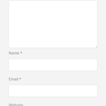
Name
*
Email
*
Website