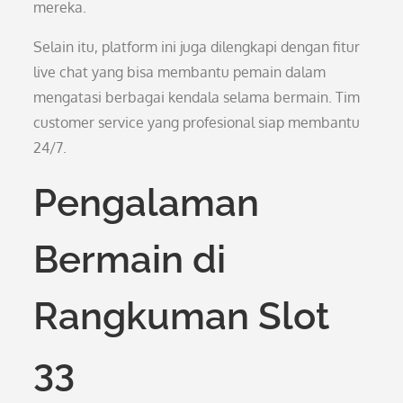
mereka.
Selain itu, platform ini juga dilengkapi dengan fitur
live chat yang bisa membantu pemain dalam
mengatasi berbagai kendala selama bermain. Tim
customer service yang profesional siap membantu
24/7.
Pengalaman
Bermain di
Rangkuman Slot
33