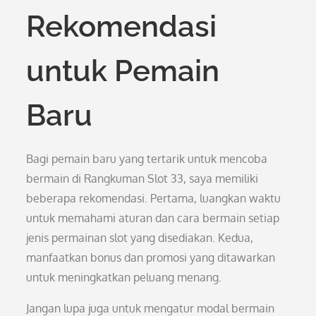
Rekomendasi
untuk Pemain
Baru
Bagi pemain baru yang tertarik untuk mencoba
bermain di Rangkuman Slot 33, saya memiliki
beberapa rekomendasi. Pertama, luangkan waktu
untuk memahami aturan dan cara bermain setiap
jenis permainan slot yang disediakan. Kedua,
manfaatkan bonus dan promosi yang ditawarkan
untuk meningkatkan peluang menang.
Jangan lupa juga untuk mengatur modal bermain