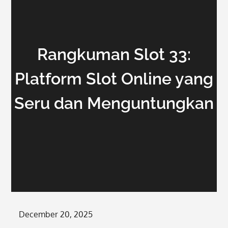
Rangkuman Slot 33:
Platform Slot Online yang
Seru dan Menguntungkan
Posted
December 20, 2025