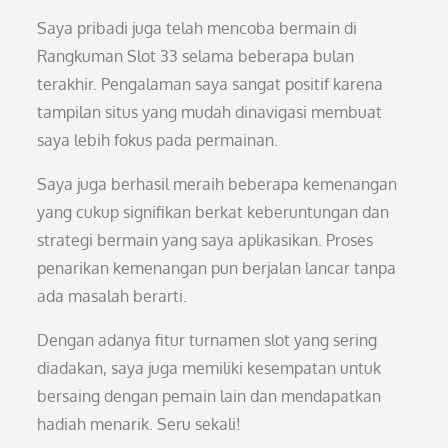
Saya pribadi juga telah mencoba bermain di
Rangkuman Slot 33 selama beberapa bulan
terakhir. Pengalaman saya sangat positif karena
tampilan situs yang mudah dinavigasi membuat
saya lebih fokus pada permainan.
Saya juga berhasil meraih beberapa kemenangan
yang cukup signifikan berkat keberuntungan dan
strategi bermain yang saya aplikasikan. Proses
penarikan kemenangan pun berjalan lancar tanpa
ada masalah berarti.
Dengan adanya fitur turnamen slot yang sering
diadakan, saya juga memiliki kesempatan untuk
bersaing dengan pemain lain dan mendapatkan
hadiah menarik. Seru sekali!