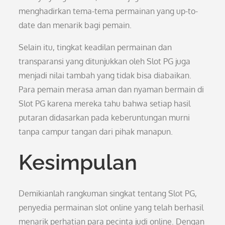
menghadirkan tema-tema permainan yang up-to-
date dan menarik bagi pemain.
Selain itu, tingkat keadilan permainan dan
transparansi yang ditunjukkan oleh Slot PG juga
menjadi nilai tambah yang tidak bisa diabaikan.
Para pemain merasa aman dan nyaman bermain di
Slot PG karena mereka tahu bahwa setiap hasil
putaran didasarkan pada keberuntungan murni
tanpa campur tangan dari pihak manapun.
Kesimpulan
Demikianlah rangkuman singkat tentang Slot PG,
penyedia permainan slot online yang telah berhasil
menarik perhatian para pecinta judi online. Dengan