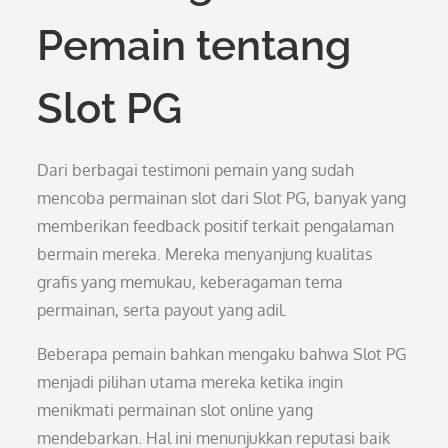
Pemain tentang
Slot PG
Dari berbagai testimoni pemain yang sudah
mencoba permainan slot dari Slot PG, banyak yang
memberikan feedback positif terkait pengalaman
bermain mereka. Mereka menyanjung kualitas
grafis yang memukau, keberagaman tema
permainan, serta payout yang adil.
Beberapa pemain bahkan mengaku bahwa Slot PG
menjadi pilihan utama mereka ketika ingin
menikmati permainan slot online yang
mendebarkan. Hal ini menunjukkan reputasi baik