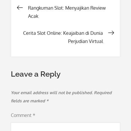
Post
Rangkuman Slot: Menyajikan Review
Acak
navigation
Cerita Slot Online: Keajaiban di Dunia
Perjudian Virtual
Leave a Reply
Your email address will not be published.
Required
fields are marked
*
Comment
*