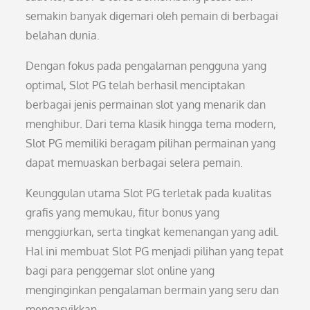
semakin banyak digemari oleh pemain di berbagai
belahan dunia.
Dengan fokus pada pengalaman pengguna yang
optimal, Slot PG telah berhasil menciptakan
berbagai jenis permainan slot yang menarik dan
menghibur. Dari tema klasik hingga tema modern,
Slot PG memiliki beragam pilihan permainan yang
dapat memuaskan berbagai selera pemain.
Keunggulan utama Slot PG terletak pada kualitas
grafis yang memukau, fitur bonus yang
menggiurkan, serta tingkat kemenangan yang adil.
Hal ini membuat Slot PG menjadi pilihan yang tepat
bagi para penggemar slot online yang
menginginkan pengalaman bermain yang seru dan
mengasyikkan.