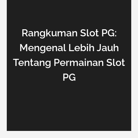
Rangkuman Slot PG:
Mengenal Lebih Jauh
Tentang Permainan Slot
PG