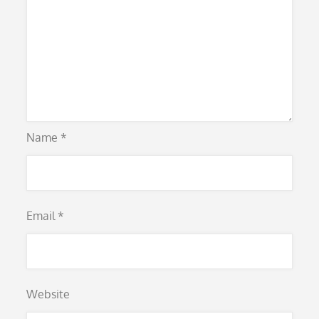
Name
*
Email
*
Website